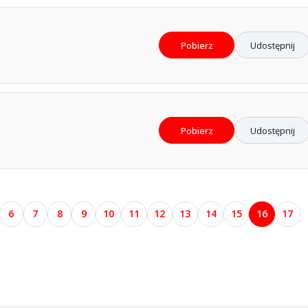
Pobierz
Udostępnij
Pobierz
Udostępnij
6
7
8
9
10
11
12
13
14
15
16
17