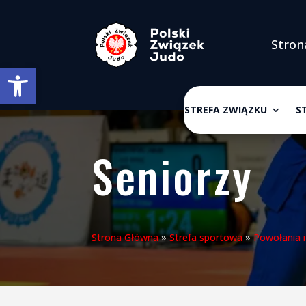
Stron
Otwórz pasek narzędzi
STREFA ZWIĄZKU
S
Seniorzy
Strona Główna
»
Strefa sportowa
»
Powołania 